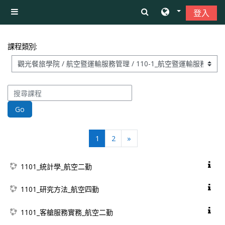
跳至主內容
登入
側板
課程類別:
搜尋課程
Go
(current)
往後
1
2
»
1101_統計學_航空二勤
1101_研究方法_航空四勤
1101_客艙服務實務_航空二勤