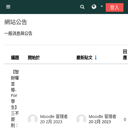
跳至主內容
登入
側板
網站公告
一般消息與公告
回
議題
開始於
最新貼文
應
狀態
List of discussions. Showing 1 of 1 disc
【智
財權
宣
導-
For
學
生】
三不
Moodle 管理者
Moodle 管理者
0
原
20 2月 2023
20 2月 2023
則：