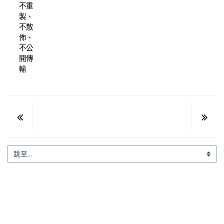
不重
製、
不散
佈、
不公
開傳
輸
跳至...