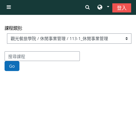
跳至主內容
登入
側板
課程類別:
搜尋課程
Go