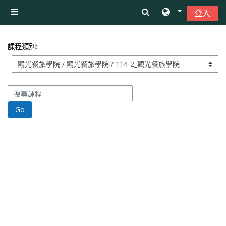
跳至主內容
登入
側板
課程類別:
搜尋課程
Go