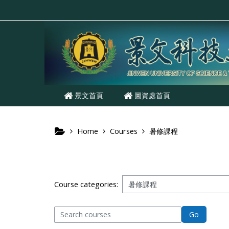
Skip to main content
景文首頁
圖資處首頁
Home
Courses
暑修課程
Course categories:
Search courses
Go