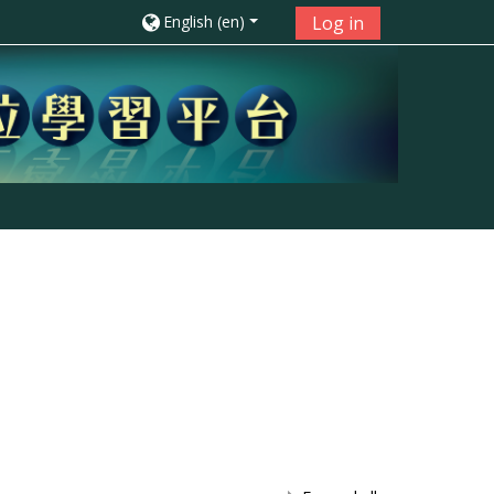
English ‎(en)‎
Log in