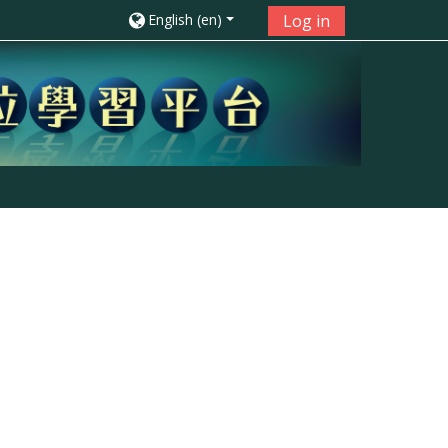
English ‎(en)‎
Log in