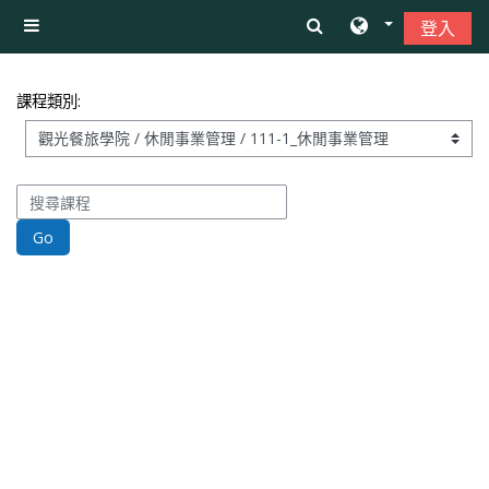
跳至主內容
登入
側板
課程類別:
搜尋課程
Go