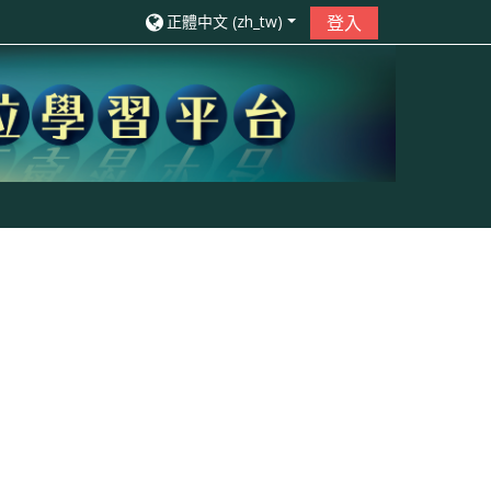
正體中文 ‎(zh_tw)‎
登入