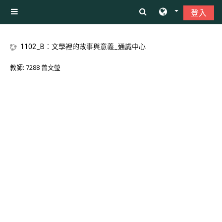
跳至主內容
登入
側板
1102_B︰文學裡的故事與意義_通識中心
教師:
7288 曾文瑩