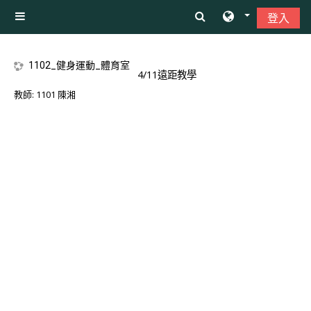
跳至主內容
登入
側板
1102_健身運動_體育室
4/11遠距教學
教師:
1101 陳湘