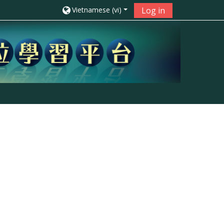
Vietnamese ‎(vi)‎
Log in