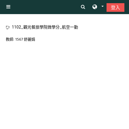
跳至主內容
登入
側板
1102_觀光餐旅學院微學分_航空一勤
教師:
1567 舒麗娟