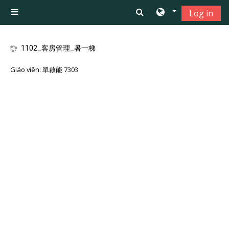
Chuyển tới nội dung chính
Log in
Bảng điều khiển cạnh
1102_客房管理_暑一梯
Giáo viên:
單啟能 7303