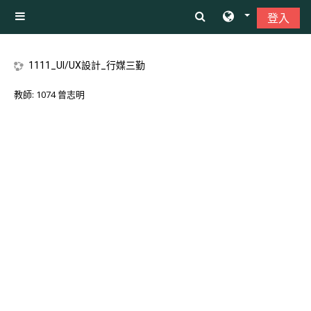
跳至主內容
登入
側板
1111_UI/UX設計_行媒三勤
教師:
1074 曾志明