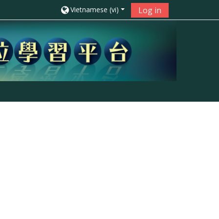
Vietnamese ‎(vi)‎
Log in