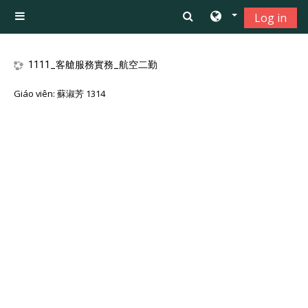
Chuyển tới nội dung chính
Log in
Bảng điều khiển cạnh
1111_客艙服務實務_航空二勤
Giáo viên:
蘇淑芳 1314