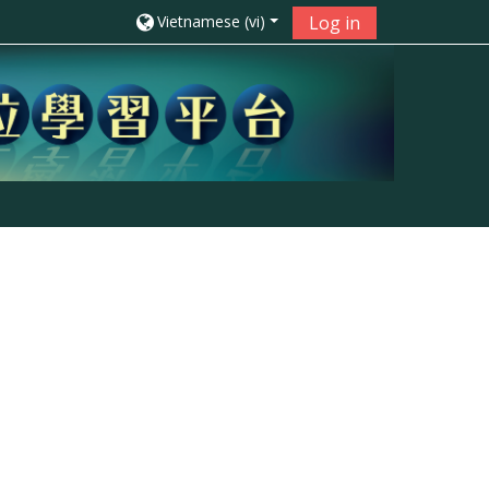
Vietnamese ‎(vi)‎
Log in