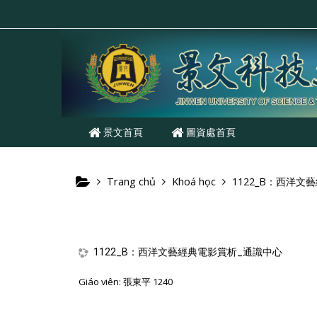
Chuyển tới nội dung chính
景文首頁
圖資處首頁
Trang chủ
Khoá học
1122_B：西洋文
1122_B：西洋文藝經典電影賞析_通識中心
Giáo viên:
張東平 1240