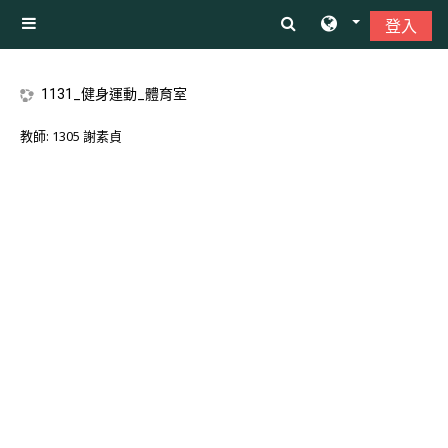
跳至主內容
登入
側板
1131_健身運動_體育室
教師:
1305 謝素貞