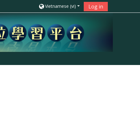
Vietnamese ‎(vi)‎
Log in