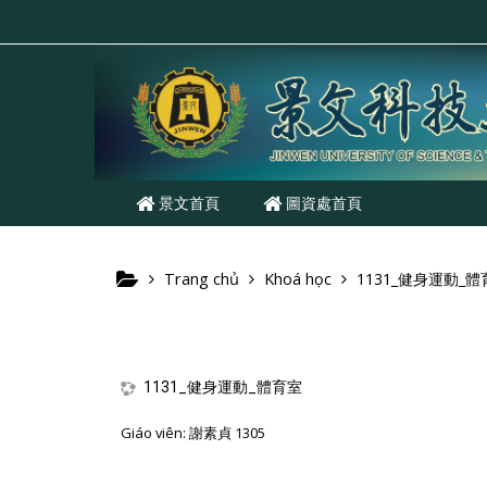
Chuyển tới nội dung chính
景文首頁
圖資處首頁
Trang chủ
Khoá học
1131_健身運動_
1131_健身運動_體育室
Giáo viên:
謝素貞 1305