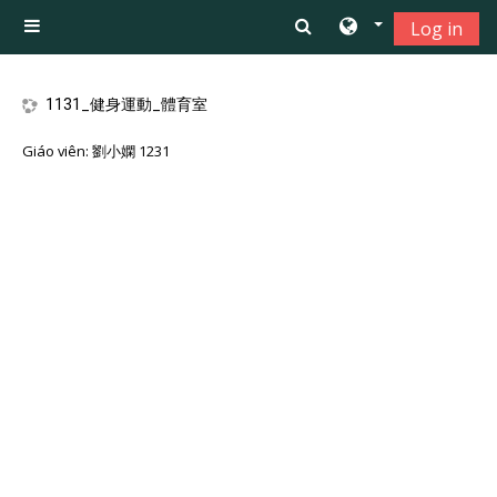
Chuyển tới nội dung chính
Log in
Bảng điều khiển cạnh
1131_健身運動_體育室
Giáo viên:
劉小嫻 1231