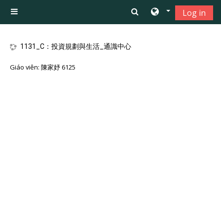
Chuyển tới nội dung chính
Log in
Bảng điều khiển cạnh
1131_C：投資規劃與生活_通識中心
Giáo viên:
陳家妤 6125