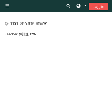
Skip to main content
Log in
Side panel
1131_核心運動_體育室
Teacher:
陳語婕 1292