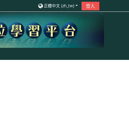
正體中文 ‎(zh_tw)‎
登入