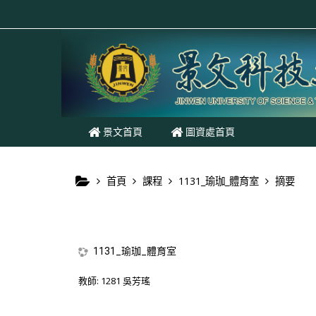
跳至主內容
景文首頁
圖資處首頁
首頁
課程
1131_瑜珈_體育室
摘要
1131_瑜珈_體育室
教師:
1281 吳芳瑤