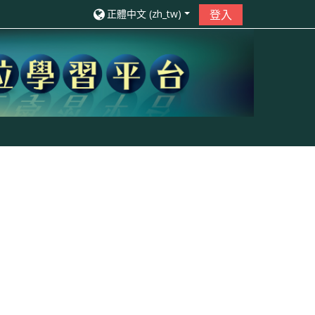
正體中文 ‎(zh_tw)‎
登入