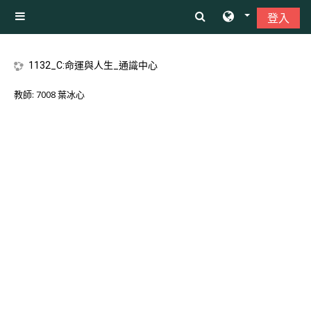
跳至主內容
登入
側板
1132_C:命運與人生_通識中心
教師:
7008 葉冰心