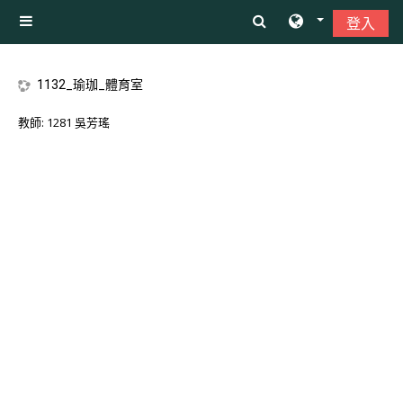
跳至主內容
登入
側板
1132_瑜珈_體育室
教師:
1281 吳芳瑤