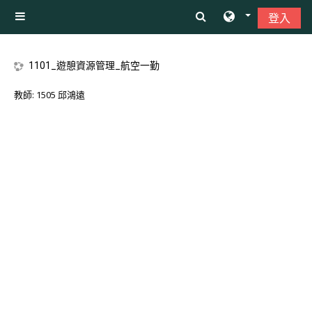
跳至主內容
登入
側板
1101_遊憩資源管理_航空一勤
教師:
1505 邱鴻遠