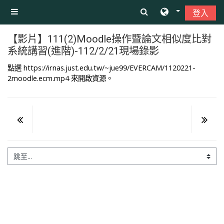
跳至主內容
登入
側板
【影片】111(2)Moodle操作暨論文相似度比對
系統講習(進階)-112/2/21現場錄影
點選
https://irnas.just.edu.tw/~jue99/EVERCAM/1120221-
2moodle.ecm.mp4
來開啟資源。
跳至...