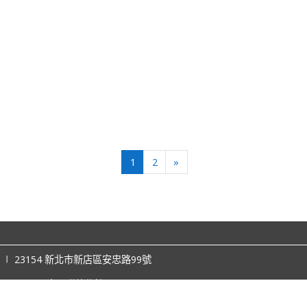
(current)
往後
1
2
»
2006 ∣ 23154 新北市新店區安忠路99號
212-2100
意見聯絡信箱