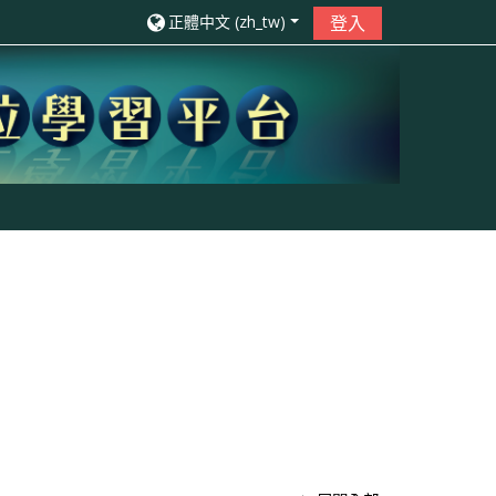
正體中文 ‎(zh_tw)‎
登入