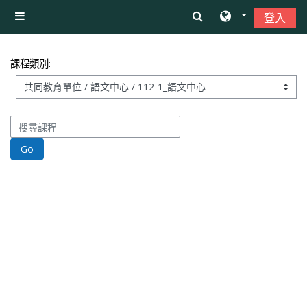
跳至主內容
登入
側板
課程類別:
搜尋課程
Go