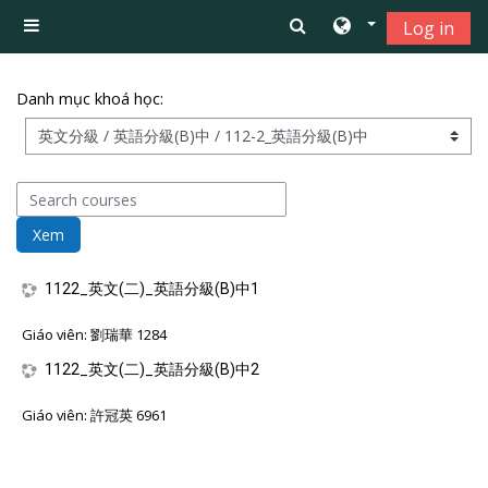
Chuyển tới nội dung chính
Log in
Bảng điều khiển cạnh
Danh mục khoá học:
Search courses
Xem
1122_英文(二)_英語分級(B)中1
Giáo viên:
劉瑞華 1284
1122_英文(二)_英語分級(B)中2
Giáo viên:
許冠英 6961