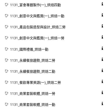
1131_宴會專題製作(一)_烘焙四勤
1131_創意中文與鑑賞(一)_烘焙一勤
1131_產品包裝造型與設計_烘焙二勞
1131_創意中文與鑑賞(一)_烘焙一勞
1131_國際禮儀_烘焙一勤
1131_永續餐旅趨勢_烘焙二勞
1131_永續餐旅趨勢_烘焙二勤
1131_餐飲專業英語(一)_烘焙二勞
1131_商業套裝軟體_烘焙一勞
1131_商業套裝軟體_烘焙一勤