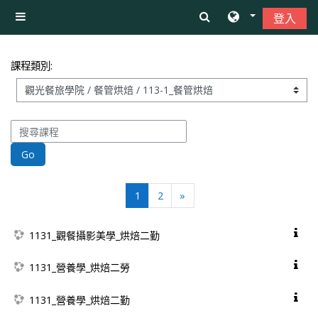
跳至主內容
登入
側板
課程類別:
搜尋課程
Go
(current)
往後
1
2
»
1131_觀餐攝影美學_烘焙二勤
1131_營養學_烘焙二勞
1131_營養學_烘焙二勤