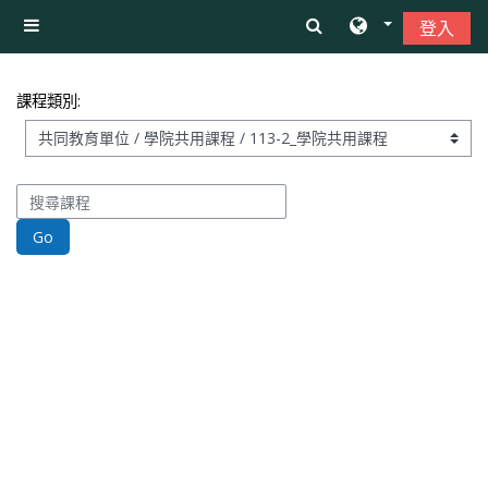
跳至主內容
登入
側板
課程類別:
搜尋課程
Go