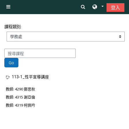
跳至主內容
登入
側板
課程類別:
搜尋課程
Go
113-1_性平宣導講座
教師:
4290 鄭思秋
教師:
4315 謝亞倫
教師:
4319 柯佩吟