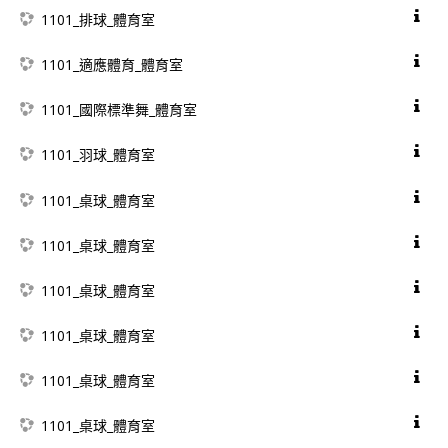
1101_排球_體育室
1101_適應體育_體育室
1101_國際標準舞_體育室
1101_羽球_體育室
1101_桌球_體育室
1101_桌球_體育室
1101_桌球_體育室
1101_桌球_體育室
1101_桌球_體育室
1101_桌球_體育室