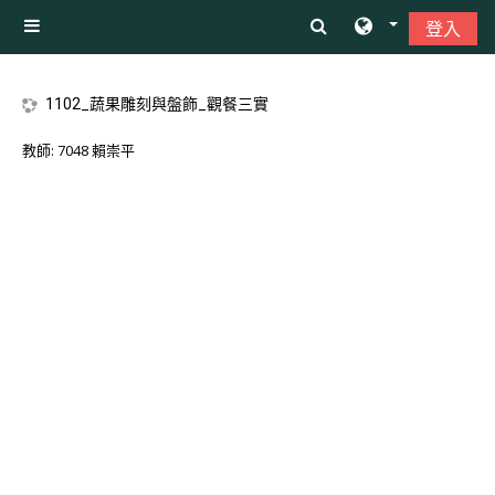
跳至主內容
登入
側板
1102_蔬果雕刻與盤飾_觀餐三實
教師:
7048 賴崇平