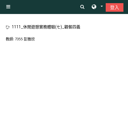
跳至主內容
登入
側板
1111_休閒遊憩實務體驗(七)_觀餐四義
教師:
7355 彭雅欣