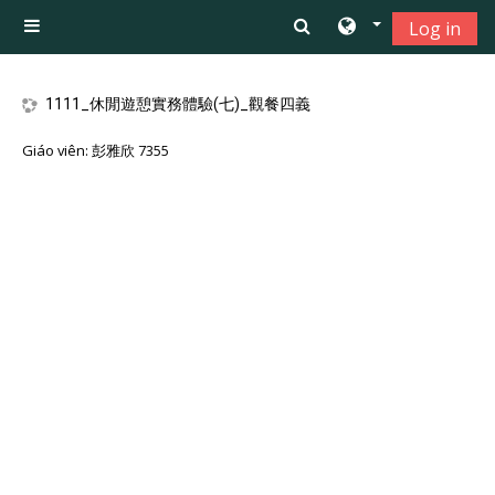
Chuyển tới nội dung chính
Log in
Bảng điều khiển cạnh
1111_休閒遊憩實務體驗(七)_觀餐四義
Giáo viên:
彭雅欣 7355