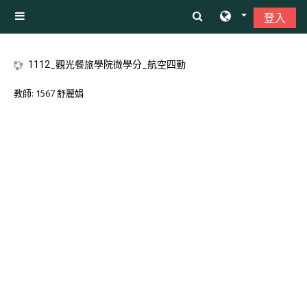
跳至主內容
登入
側板
1112_觀光餐旅學院微學分_航空四勤
教師:
1567 舒麗娟