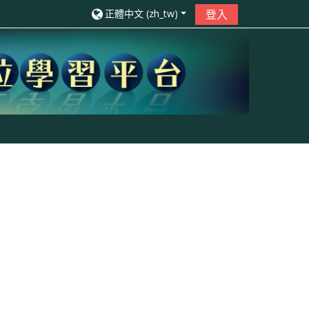
正體中文 ‎(zh_tw)‎
登入