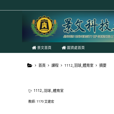
跳至主內容
景文首頁
圖資處首頁
首頁
課程
1112_羽球_體育室
摘要
1112_羽球_體育室
教師:
1170 艾建宏