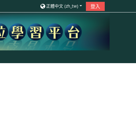
正體中文 ‎(zh_tw)‎
登入