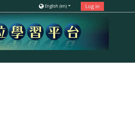
English ‎(en)‎
Log in