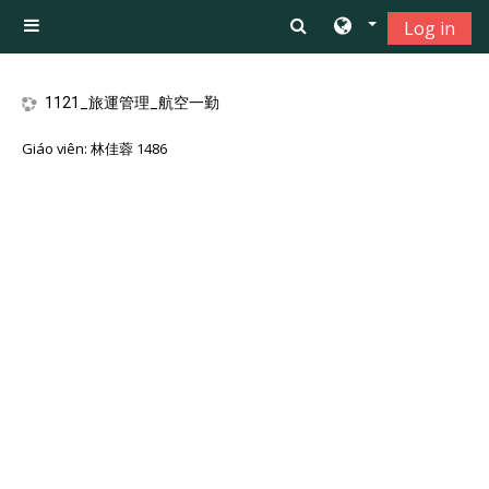
Chuyển tới nội dung chính
Log in
Bảng điều khiển cạnh
1121_旅運管理_航空一勤
Giáo viên:
林佳蓉 1486