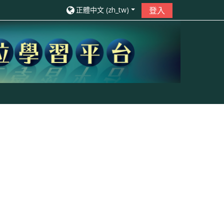
正體中文 ‎(zh_tw)‎
登入