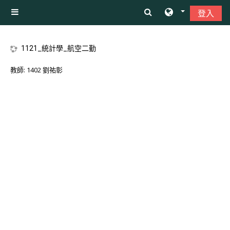
跳至主內容
登入
側板
1121_統計學_航空二勤
教師:
1402 劉祐彰