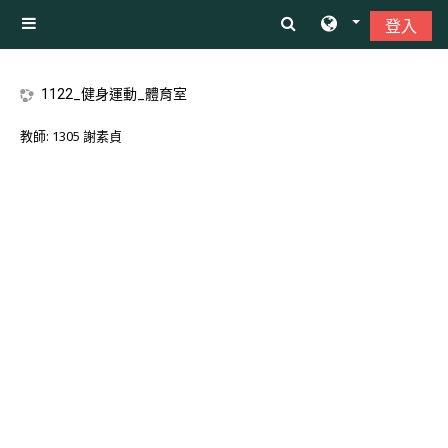
跳至主內容
登入
側板
1122_健身運動_體育室
教師:
1305 謝素貞