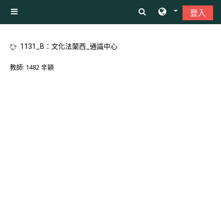
跳至主內容
登入
側板
1131_B：文化法蘭西_通識中心
教師:
1482 辛穎