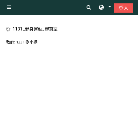
跳至主內容
登入
側板
1131_健身運動_體育室
教師:
1231 劉小嫻