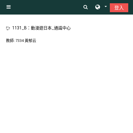
跳至主內容
登入
側板
1131_B：動漫遊日本_通識中心
教師:
7334 黃郁云