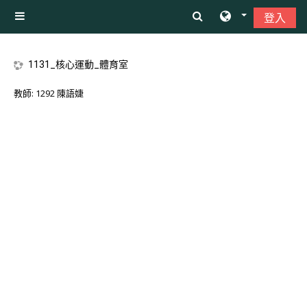
跳至主內容
登入
側板
1131_核心運動_體育室
教師:
1292 陳語婕